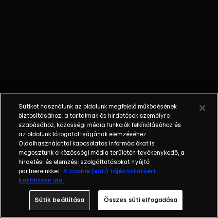
Tizennyolc éves
sportoló szenvedett
halálos balesetet
Felsőzsolcán, amikor
mérkőzés közben
saját kapusával
ütközött kedden.
INKASSZÓ –
Tízmilliárd forintot
Sütiket használunk az oldalunk megfelelő működésének
emelt le az
biztosításához, a tartalmak és hirdetések személyre
Államkincstár
szabásához, közösségi média funkciók felkínálásához és
az oldalunk látogatottságának elemzéséhez.
Budapest számlájáról.
Oldalhasználattal kapcsolatos információkat is
Karácsony Gergely
megosztunk a közösségi média területén tevékenykedő, a
főpolgármester
hirdetési és elemzési szolgáltatásokat nyújtó
válságintézkedéseket
partnereinkkel.
A cookie (süti) tájékoztatóért
kattintson ide.
vezetett be.
Sütik beállítása
Összes süti elfogadása