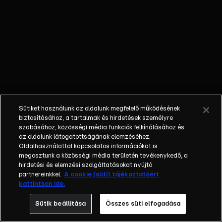
KONKLÁVÉ –
Megkezdődött
a
pápaválasztás,
133 bíboros a
külvilágtól
elzárva dönt.
Sokan a
helyszínen
Sütiket használunk az oldalunk megfelelő működésének
várnak a fehér
biztosításához, a tartalmak és hirdetések személyre
füstre.
szabásához, közösségi média funkciók felkínálásához és
az oldalunk látogatottságának elemzéséhez.
SZABÁLYOZÁS
Oldalhasználattal kapcsolatos információkat is
– Pelenka,
megosztunk a közösségi média területén tevékenykedő, a
tusfürdő, WC-
hirdetési és elemzési szolgáltatásokat nyújtó
papír – újabb
partnereinkkel.
A cookie (süti) tájékoztatóért
kattintson ide.
termékek
árrését
Sütik beállítása
Összes süti elfogadása
maximálná a