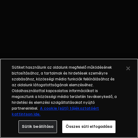
kormány.
TRAGÉDIA -
Fél nap után
találtak rá a
lengyel sofőr
holttestére,
miután a
bokrok közé
csapódott a
Sütiket használunk az oldalunk megfelelő működésének
kocsijával
biztosításához, a tartalmak és hirdetések személyre
Sükösdnél.
szabásához, közösségi média funkciók felkínálásához és
az oldalunk látogatottságának elemzéséhez.
VALLOMÁS -
Oldalhasználattal kapcsolatos információkat is
Megbánta,
megosztunk a közösségi média területén tevékenykedő, a
hogy megölte
hirdetési és elemzési szolgáltatásokat nyújtó
a testvérét,
partnereinkkel.
A cookie (süti) tájékoztatóért
kattintson ide.
ezt mondta a
bíróságon a
Sütik beállítása
Összes süti elfogadása
férfi, aki a vád