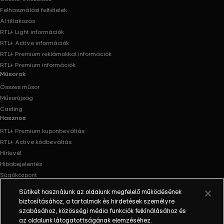
Felhasználási feltételek
AI tiltakozás
RTL+ Light információk
RTL+ Active információk
RTL+ Premium reklámokkal információk
RTL+ Premium információk
Műsorok
Összes műsor
Műsorújság
Casting
Hasznos
RTL+ Premium kuponbeváltás
RTL+ Active kódbeváltás
Hírlevél
Hibabejelentés
Súgóközpont
Oldaltérkép
Sütiket használunk az oldalunk megfelelő működésének
Akadálymentesítés
biztosításához, a tartalmak és hirdetések személyre
Facebook
Instagram
szabásához, közösségi média funkciók felkínálásához és
az oldalunk látogatottságának elemzéséhez.