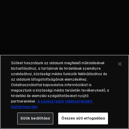
István,
Farkasházy
Tivadar,
Havas
Henrik
Sütiket használunk az oldalunk megfelelő működésének
biztosításához, a tartalmak és hirdetések személyre
szabásához, közösségi média funkciók felkínálásához és
az oldalunk látogatottságának elemzéséhez.
Oldalhasználattal kapcsolatos információkat is
megosztunk a közösségi média területén tevékenykedő, a
hirdetési és elemzési szolgáltatásokat nyújtó
partnereinkkel.
A cookie (süti) tájékoztatóért
kattintson ide.
Sütik beállítása
Összes süti elfogadása