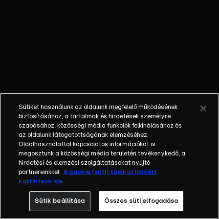
Farkasházy
Tivadar,
Kern
András
Sütiket használunk az oldalunk megfelelő működésének
biztosításához, a tartalmak és hirdetések személyre
szabásához, közösségi média funkciók felkínálásához és
az oldalunk látogatottságának elemzéséhez.
Oldalhasználattal kapcsolatos információkat is
megosztunk a közösségi média területén tevékenykedő, a
hirdetési és elemzési szolgáltatásokat nyújtó
partnereinkkel.
A cookie (süti) tájékoztatóért
kattintson ide.
Sütik beállítása
Összes süti elfogadása