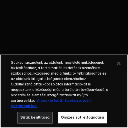
István,
Csapó
Gábor,
Hernádi
Judit,
Sándor
Erzsi
Sütiket használunk az oldalunk megfelelő működésének
biztosításához, a tartalmak és hirdetések személyre
szabásához, közösségi média funkciók felkínálásához és
az oldalunk látogatottságának elemzéséhez.
Oldalhasználattal kapcsolatos információkat is
megosztunk a közösségi média területén tevékenykedő, a
hirdetési és elemzési szolgáltatásokat nyújtó
partnereinkkel.
A cookie (süti) tájékoztatóért
kattintson ide.
Sütik beállítása
Összes süti elfogadása