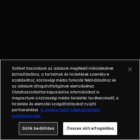
Henrik,
Hernádi
Judit,
Verebes
István
Sütiket használunk az oldalunk megfelelő működésének
biztosításához, a tartalmak és hirdetések személyre
szabásához, közösségi média funkciók felkínálásához és
az oldalunk látogatottságának elemzéséhez.
Oldalhasználattal kapcsolatos információkat is
megosztunk a közösségi média területén tevékenykedő, a
hirdetési és elemzési szolgáltatásokat nyújtó
partnereinkkel.
A cookie (süti) tájékoztatóért
kattintson ide.
Sütik beállítása
Összes süti elfogadása