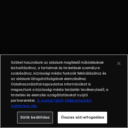
édesanyjának
jótanácsai
konyhabútorszerelés
ügyében, osztatlan
sikert arattak. A
hetesek nem
hagyhatták ki
Szoboszlai stylingját
sem.
Sütiket használunk az oldalunk megfelelő működésének
biztosításához, a tartalmak és hirdetések személyre
szabásához, közösségi média funkciók felkínálásához és
az oldalunk látogatottságának elemzéséhez.
Oldalhasználattal kapcsolatos információkat is
megosztunk a közösségi média területén tevékenykedő, a
hirdetési és elemzési szolgáltatásokat nyújtó
partnereinkkel.
A cookie (süti) tájékoztatóért
kattintson ide.
Sütik beállítása
Összes süti elfogadása