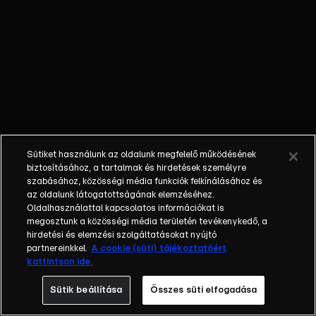
stúdióban szóba
kerültek a boldog-
boldogtalannak,
haveri alapon
kiosztott
diplomataútlevelek
ügye is.
Sütiket használunk az oldalunk megfelelő működésének
biztosításához, a tartalmak és hirdetések személyre
szabásához, közösségi média funkciók felkínálásához és
az oldalunk látogatottságának elemzéséhez.
Oldalhasználattal kapcsolatos információkat is
megosztunk a közösségi média területén tevékenykedő, a
hirdetési és elemzési szolgáltatásokat nyújtó
partnereinkkel.
A cookie (süti) tájékoztatóért
kattintson ide.
Sütik beállítása
Összes süti elfogadása