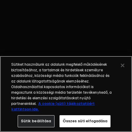
biztosítási
csalásról szóló
hír kapcsán
Hajós András
gorillát formált
meg. A hírek
közé a szereplők
politikai
önmosdatásáról
Sütiket használunk az oldalunk megfelelő működésének
szóló is bekerült:
biztosításához, a tartalmak és hirdetések személyre
mit mondtak rá?
szabásához, közösségi média funkciók felkínálásához és
az oldalunk látogatottságának elemzéséhez.
Oldalhasználattal kapcsolatos információkat is
megosztunk a közösségi média területén tevékenykedő, a
hirdetési és elemzési szolgáltatásokat nyújtó
partnereinkkel.
A cookie (süti) tájékoztatóért
kattintson ide.
Sütik beállítása
Összes süti elfogadása