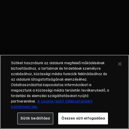
térnek vissza, de
összeállítás
készült azokból a
nézői
kommentekből is,
amik megihlették
a csapat
tagjait.&nbsp;
Sütiket használunk az oldalunk megfelelő működésének
biztosításához, a tartalmak és hirdetések személyre
szabásához, közösségi média funkciók felkínálásához és
az oldalunk látogatottságának elemzéséhez.
Oldalhasználattal kapcsolatos információkat is
megosztunk a közösségi média területén tevékenykedő, a
hirdetési és elemzési szolgáltatásokat nyújtó
partnereinkkel.
A cookie (süti) tájékoztatóért
kattintson ide.
Sütik beállítása
Összes süti elfogadása