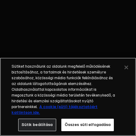
Péter,
Hernádi
Judit,
Nádas
György
Sütiket használunk az oldalunk megfelelő működésének
biztosításához, a tartalmak és hirdetések személyre
szabásához, közösségi média funkciók felkínálásához és
az oldalunk látogatottságának elemzéséhez.
Oldalhasználattal kapcsolatos információkat is
megosztunk a közösségi média területén tevékenykedő, a
hirdetési és elemzési szolgáltatásokat nyújtó
partnereinkkel.
A cookie (süti) tájékoztatóért
kattintson ide.
Sütik beállítása
Összes süti elfogadása