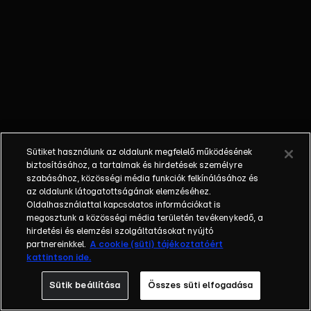
Gálvölgyi
János,
Havas
Henrik,
Verebes
István
Sütiket használunk az oldalunk megfelelő működésének
biztosításához, a tartalmak és hirdetések személyre
szabásához, közösségi média funkciók felkínálásához és
az oldalunk látogatottságának elemzéséhez.
Oldalhasználattal kapcsolatos információkat is
megosztunk a közösségi média területén tevékenykedő, a
hirdetési és elemzési szolgáltatásokat nyújtó
partnereinkkel.
A cookie (süti) tájékoztatóért
kattintson ide.
Sütik beállítása
Összes süti elfogadása