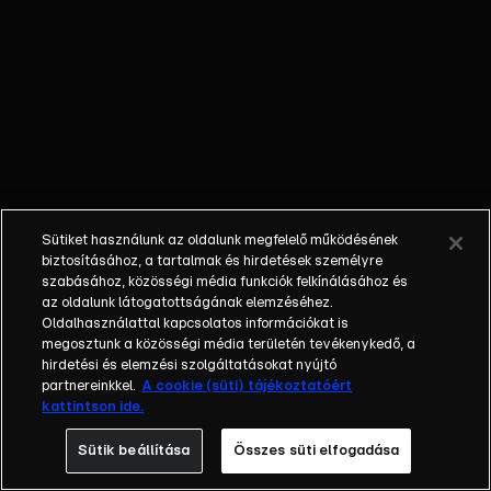
gyerekeket?
No
propaganda -
Az
újságkihordó,
aki nem volt
hajlandó kivinni
a faluban a
háborúval
Sütiket használunk az oldalunk megfelelő működésének
riogató
biztosításához, a tartalmak és hirdetések személyre
különszámot.
szabásához, közösségi média funkciók felkínálásához és
az oldalunk látogatottságának elemzéséhez.
Hahó,
Oldalhasználattal kapcsolatos információkat is
Facebookosok!
megosztunk a közösségi média területén tevékenykedő, a
- A
hirdetési és elemzési szolgáltatásokat nyújtó
miniszterelnök
partnereinkkel.
A cookie (süti) tájékoztatóért
kattintson ide.
nótázik,
Magyar Péter
Sütik beállítása
Összes süti elfogadása
táncol, mégis