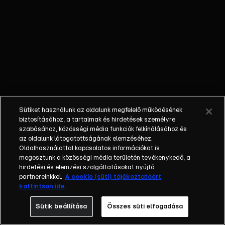
ZAKLATÁS –
Titokban
kiengedték
Renner Erika
zaklatóját, aki
újra
megfenyegette.
Ki védi meg az
áldozatokat?
Sütiket használunk az oldalunk megfelelő működésének
500 MILLIÁRD –
biztosításához, a tartalmak és hirdetések személyre
Mi mindenre
szabásához, közösségi média funkciók felkínálásához és
az oldalunk látogatottságának elemzéséhez.
futotta volna
Oldalhasználattal kapcsolatos információkat is
annyi pénzből,
megosztunk a közösségi média területén tevékenykedő, a
amennyiből a
hirdetési és elemzési szolgáltatásokat nyújtó
jegybanki
partnereinkkel.
A cookie (süti) tájékoztatóért
kattintson ide.
alapítványok
gazdálkodtak
Sütik beállítása
Összes süti elfogadása
rosszul?