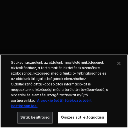
– Kiürült a falu,
mindent vitt a
víz: bányát,
munkahelyet és
turizmust.
MENTETT
KUTYÁK – Van,
amelyik a
simogatástól
Sütiket használunk az oldalunk megfelelő működésének
fél, más sose
biztosításához, a tartalmak és hirdetések személyre
látott fényt.
szabásához, közösségi média funkciók felkínálásához és
az oldalunk látogatottságának elemzéséhez.
Gazdák
Oldalhasználattal kapcsolatos információkat is
mesélnek a
megosztunk a közösségi média területén tevékenykedő, a
nehézségekről.
hirdetési és elemzési szolgáltatásokat nyújtó
partnereinkkel.
A cookie (süti) tájékoztatóért
kattintson ide.
Sütik beállítása
Összes süti elfogadása