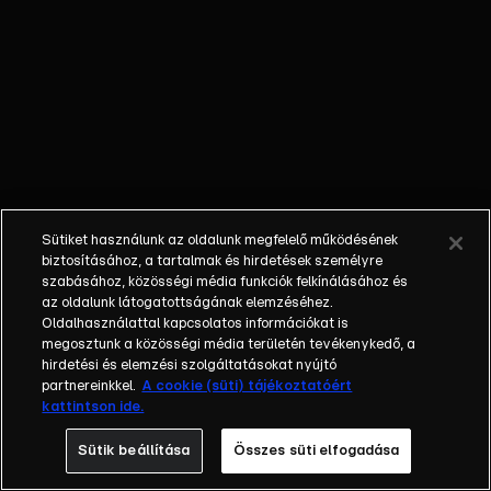
Gyurcsány
Ferenc.
Nyomozás -
Lelőtt kutyák
tetemét
rejtheti egy
illegális dögkút
Nyíradonynál,
a közelben egy
Sütiket használunk az oldalunk megfelelő működésének
fegyverest is
biztosításához, a tartalmak és hirdetések személyre
rögzített a
szabásához, közösségi média funkciók felkínálásához és
az oldalunk látogatottságának elemzéséhez.
vadkamera.
Oldalhasználattal kapcsolatos információkat is
Anyák napja -
megosztunk a közösségi média területén tevékenykedő, a
Zsófi, Évi és
hirdetési és elemzési szolgáltatásokat nyújtó
Tímea: három
partnereinkkel.
A cookie (süti) tájékoztatóért
kattintson ide.
nő, három
különböző
Sütik beállítása
Összes süti elfogadása
történet a