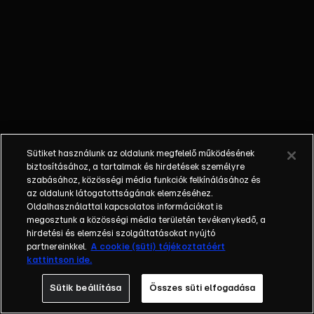
spártaiak a
körülmények. |
FECSKEMENTÉS
– A hivatalok
miatt
pusztulhatott el
rengeteg madár.
Sütiket használunk az oldalunk megfelelő működésének
biztosításához, a tartalmak és hirdetések személyre
szabásához, közösségi média funkciók felkínálásához és
az oldalunk látogatottságának elemzéséhez.
Oldalhasználattal kapcsolatos információkat is
megosztunk a közösségi média területén tevékenykedő, a
hirdetési és elemzési szolgáltatásokat nyújtó
partnereinkkel.
A cookie (süti) tájékoztatóért
kattintson ide.
Sütik beállítása
Összes süti elfogadása