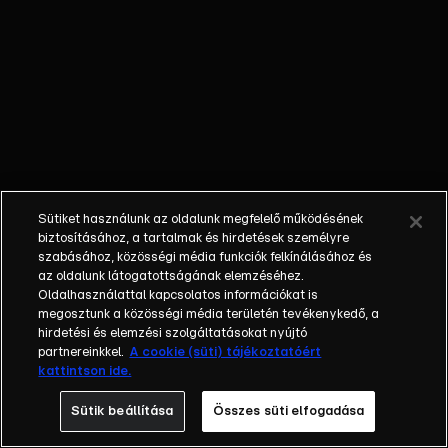
és az áram jön,
viszont ami a
számlázást vagy
például az
ügyfélszolgálatok
működését illeti,
leginkább a
kaotikus jelzővel
írható le. Mikor
Sütiket használunk az oldalunk megfelelő működésének
egy állami cég,
biztosításához, a tartalmak és hirdetések személyre
ami az adófizetők
szabásához, közösségi média funkciók felkínálásához és
az oldalunk látogatottságának elemzéséhez.
pénzéből működik,
Oldalhasználattal kapcsolatos információkat is
milliárdokkal
megosztunk a közösségi média területén tevékenykedő, a
támogat egy
hirdetési és elemzési szolgáltatásokat nyújtó
sportegyesületet,
partnereinkkel.
A cookie (süti) tájékoztatóért
kattintson ide.
viszont az
ügyfeleket
Sütik beállítása
Összes süti elfogadása
magára hagyja, az