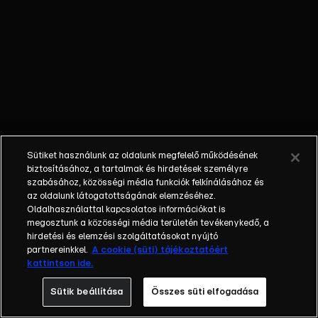
Gyenge forint,
ársapkák és
persze a háború
– sok oka van,
hogy ennyira
drága lett az
élelmiszer.
Sütiket használunk az oldalunk megfelelő működésének
biztosításához, a tartalmak és hirdetések személyre
szabásához, közösségi média funkciók felkínálásához és
az oldalunk látogatottságának elemzéséhez.
Oldalhasználattal kapcsolatos információkat is
megosztunk a közösségi média területén tevékenykedő, a
hirdetési és elemzési szolgáltatásokat nyújtó
partnereinkkel.
A cookie (süti) tájékoztatóért
kattintson ide.
Sütik beállítása
Összes süti elfogadása