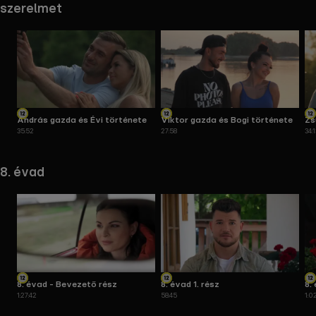
szerelmet
András gazda és Évi története
Viktor gazda és Bogi története
Zs
35:52
27:58
34:
tö
8. évad
8. évad - Bevezető rész
8. évad 1. rész
8.
1:27:42
58:45
1:0