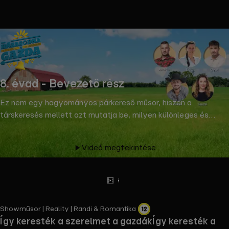
the
h page
 main
nt
the
8. évad - Bevezető rész
ibility
ment
Ez nem egy hagyományos párkereső műsor, hiszen a
társkeresés mellett azt mutatja be, milyen különleges és
egyedi romantikája van a vidéki életnek, ehhez pedig
kapcsolódnak az állattartással járó teendők és a
Videó megtekintése
mezőgazdasági munkák, amihez egy gazdának vagy
gazdasszonynak olyan társat kell találnia, aki kiveszi a részét
a mindennapokból. © RTL Magyarország
Előzetes
Tovább
olvasok
Showműsor | Reality | Randi & Romantika​
Így keresték a szerelmet a gazdák
Így keresték a