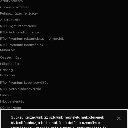
Adatvédelem
Cookie-k kezelése
Felhasználási feltételek
AI tiltakozás
RTL+ Light információk
RTL+ Active információk
RTL+ Premium reklámokkal információk
RTL+ Premium információk
Műsorok
Összes műsor
Műsorújság
Casting
Hasznos
RTL+ Premium kuponbeváltás
RTL+ Active kódbeváltás
Hírlevél
Hibabejelentés
Súgóközpont
Oldaltérkép
Sütiket használunk az oldalunk megfelelő működésének
Akadálymentesítés
biztosításához, a tartalmak és hirdetések személyre
Facebook
Instagram