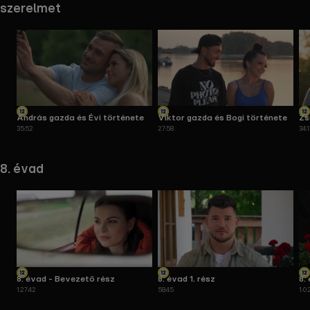
szerelmet
András gazda és Évi története
Viktor gazda és Bogi története
Zs
35:52
27:58
34:
tö
8. évad
8. évad - Bevezető rész
8. évad 1. rész
8.
1:27:42
58:45
1:0