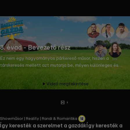
the
h page
 main
nt
the
8. évad - Bevezető rész
ibility
ment
Ez nem egy hagyományos párkereső műsor, hiszen a
társkeresés mellett azt mutatja be, milyen különleges és
egyedi romantikája van a vidéki életnek, ehhez pedig
kapcsolódnak az állattartással járó teendők és a
Videó megtekintése
mezőgazdasági munkák, amihez egy gazdának vagy
gazdasszonynak olyan társat kell találnia, aki kiveszi a részét
a mindennapokból. © RTL Magyarország
Előzetes
Tovább
olvasok
Showműsor | Reality | Randi & Romantika​
Így keresték a szerelmet a gazdák
Így keresték a