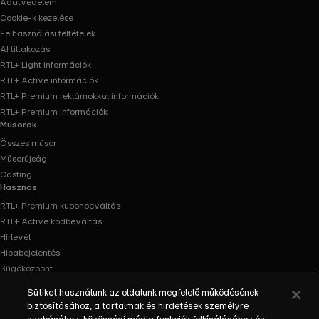
Adatvédelem
Cookie-k kezelése
Felhasználási feltételek
AI tiltakozás
RTL+ Light információk
RTL+ Active információk
RTL+ Premium reklámokkal információk
RTL+ Premium információk
Műsorok
Összes műsor
Műsorújság
Casting
Hasznos
RTL+ Premium kuponbeváltás
RTL+ Active kódbeváltás
Hírlevél
Hibabejelentés
Súgóközpont
Oldaltérkép
Sütiket használunk az oldalunk megfelelő működésének
Akadálymentesítés
biztosításához, a tartalmak és hirdetések személyre
Facebook
Instagram