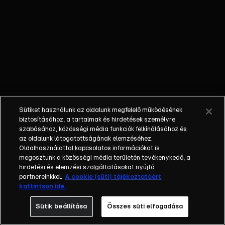
be, akik szeretnék a
mindennapjaikat
megosztani egy olyan
társsal, akihez közel áll
a vidéki élet romantikus
miliője. A Házasodna a
gazda (Gyártó: UFA
Produkció) első
epizódjában
Sütiket használunk az oldalunk megfelelő működésének
megismerhetjük a párra
biztosításához, a tartalmak és hirdetések személyre
váró gazdasszonyokat
szabásához, közösségi média funkciók felkínálásához és
az oldalunk látogatottságának elemzéséhez.
és gazdákat, akik
Oldalhasználattal kapcsolatos információkat is
megmutatják, hogyan
megosztunk a közösségi média területén tevékenykedő, a
telnek a mindennapjaik
hirdetési és elemzési szolgáltatásokat nyújtó
és arról is mesélnek,
partnereinkkel.
A cookie (süti) tájékoztatóért
kattintson ide.
milyen társat képzelnek
el maguk mellé. Van
Sütik beállítása
Összes süti elfogadása
közöttük, aki