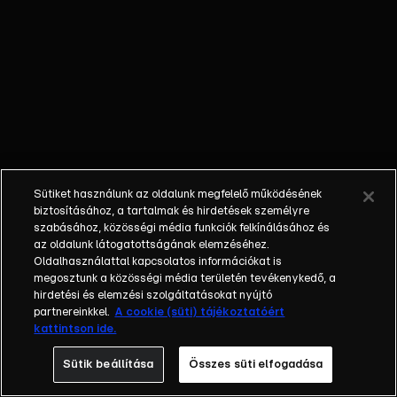
elfoglalt
alkalmazottai,
akik az ország
törvényeinek
betartatásáért
felelnek.
Sütiket használunk az oldalunk megfelelő működésének
biztosításához, a tartalmak és hirdetések személyre
szabásához, közösségi média funkciók felkínálásához és
az oldalunk látogatottságának elemzéséhez.
Oldalhasználattal kapcsolatos információkat is
megosztunk a közösségi média területén tevékenykedő, a
hirdetési és elemzési szolgáltatásokat nyújtó
partnereinkkel.
A cookie (süti) tájékoztatóért
kattintson ide.
Sütik beállítása
Összes süti elfogadása