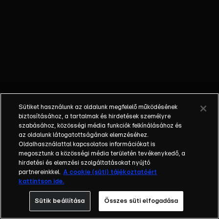
Malajziából
érkező, kissé
szokatlannak tűnő
dobozból ijesztő
dolog kerül elő.
Sütiket használunk az oldalunk megfelelő működésének
biztosításához, a tartalmak és hirdetések személyre
szabásához, közösségi média funkciók felkínálásához és
az oldalunk látogatottságának elemzéséhez.
Oldalhasználattal kapcsolatos információkat is
megosztunk a közösségi média területén tevékenykedő, a
hirdetési és elemzési szolgáltatásokat nyújtó
partnereinkkel.
A cookie (süti) tájékoztatóért
kattintson ide.
Sütik beállítása
Összes süti elfogadása