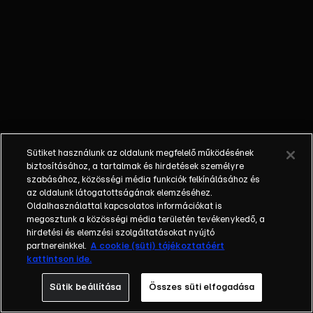
fedi a
teljes
valóságot.
Mikor két
Varsóból
érkező
lengyel
utas
idegesen
Sütiket használunk az oldalunk megfelelő működésének
viselkedik
biztosításához, a tartalmak és hirdetések személyre
az
szabásához, közösségi média funkciók felkínálásához és
az oldalunk látogatottságának elemzéséhez.
elsőbbségi
Oldalhasználattal kapcsolatos információkat is
sorban,
megosztunk a közösségi média területén tevékenykedő, a
félrehívják
hirdetési és elemzési szolgáltatásokat nyújtó
őket.
partnereinkkel.
A cookie (süti) tájékoztatóért
kattintson ide.
Sütik beállítása
Összes süti elfogadása