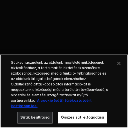
műsorban egyedülálló
vállalkozók keresik a
szerelmet. Rácz Niki a
floridai Fort
Lauderdaleben, Jenei
Ági Máltán, Oravecz
Ticiána
Spanyolországban,
Lajkó Norbi Balin,
Sütiket használunk az oldalunk megfelelő működésének
Balla Zsolt a floridai,
biztosításához, a tartalmak és hirdetések személyre
Miamiban, Perness
szabásához, közösségi média funkciók felkínálásához és
az oldalunk látogatottságának elemzéséhez.
Norbert pedig a
Oldalhasználattal kapcsolatos információkat is
Kanári-szigeteken
megosztunk a közösségi média területén tevékenykedő, a
várja azokat a
hirdetési és elemzési szolgáltatásokat nyújtó
kalandvágyó
partnereinkkel.
A cookie (süti) tájékoztatóért
kattintson ide.
Magyarországról
érkező jelentkezőket,
Sütik beállítása
Összes süti elfogadása
aki szeretnének velük