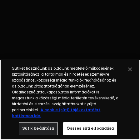
műsorban egyedülálló
vállalkozók keresik a
szerelmet. Rácz Niki a
floridai Fort
Lauderdaleben, Jenei
Ági Máltán, Oravecz
Ticiána
Spanyolországban,
Lajkó Norbi Balin,
Sütiket használunk az oldalunk megfelelő működésének
Balla Zsolt a floridai,
biztosításához, a tartalmak és hirdetések személyre
Miamiban, Perness
szabásához, közösségi média funkciók felkínálásához és
az oldalunk látogatottságának elemzéséhez.
Norbert pedig a
Oldalhasználattal kapcsolatos információkat is
Kanári-szigeteken
megosztunk a közösségi média területén tevékenykedő, a
várja azokat a
hirdetési és elemzési szolgáltatásokat nyújtó
kalandvágyó
partnereinkkel.
A cookie (süti) tájékoztatóért
kattintson ide.
Magyarországról
érkező jelentkezőket,
Sütik beállítása
Összes süti elfogadása
aki szeretnének velük