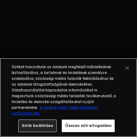
dönt, mégis
megbocsát
Rodolfónak.
Salvador
bevallja
Dianának,
hogy ő az
egyetlen nő,
akit valaha
Sütiket használunk az oldalunk megfelelő működésének
is szeretett.
biztosításához, a tartalmak és hirdetések személyre
Carlitos
szabásához, közösségi média funkciók felkínálásához és
az oldalunk látogatottságának elemzéséhez.
segít egy
Oldalhasználattal kapcsolatos információkat is
kísérő ifjút
megosztunk a közösségi média területén tevékenykedő, a
találni Elisa
hirdetési és elemzési szolgáltatásokat nyújtó
első báljára,
partnereinkkel.
A cookie (süti) tájékoztatóért
kattintson ide.
ami
fellelkesíti a
Sütik beállítása
Összes süti elfogadása
lányt.