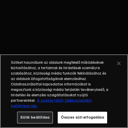
nagybátyja
galád
tervéről. Elisa
ismét
félreérti a
Diana és
Salvador
közötti
összhangot,
Sütiket használunk az oldalunk megfelelő működésének
aminek
biztosításához, a tartalmak és hirdetések személyre
szemtanúja
szabásához, közösségi média funkciók felkínálásához és
az oldalunk látogatottságának elemzéséhez.
lesz. Újabb
Oldalhasználattal kapcsolatos információkat is
betegség üti
megosztunk a közösségi média területén tevékenykedő, a
fel a fejét a
hirdetési és elemzési szolgáltatásokat nyújtó
Silva házban,
partnereinkkel.
A cookie (süti) tájékoztatóért
kattintson ide.
Blanca is
ágynak esik.
Sütik beállítása
Összes süti elfogadása
Luis eléri,