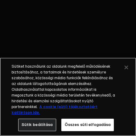
indokolja meg.
Alonso fontos
hírt hoz
Dianának,
amitől a lány
igencsak
nyugtalan lesz.
Dona Dolores
tájékoztatja
Sütiket használunk az oldalunk megfelelő működésének
családját,
biztosításához, a tartalmak és hirdetések személyre
hogy ő is a
szabásához, közösségi média funkciók felkínálásához és
az oldalunk látogatottságának elemzéséhez.
Silva
Oldalhasználattal kapcsolatos információkat is
textilgyár
megosztunk a közösségi média területén tevékenykedő, a
részvényese
hirdetési és elemzési szolgáltatásokat nyújtó
lett. Rodolfo
partnereinkkel.
A cookie (süti) tájékoztatóért
kattintson ide.
megpróbálja
rávenni az
Sütik beállítása
Összes süti elfogadása
anyját, hogy