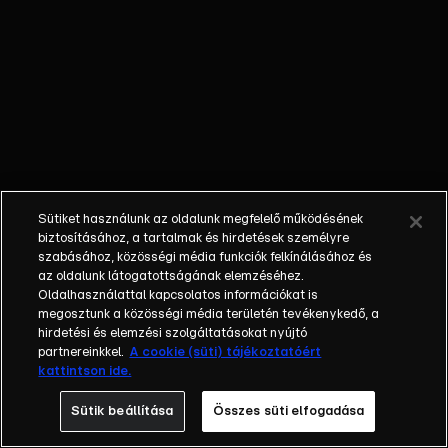
életének
mindennapjait.
Megtudhatjuk,
hogy Győzi
milyen apa és
milyen férj,
továbbá fény
derül arra is,
hogy valóban
Sütiket használunk az oldalunk megfelelő működésének
igaz-e, miszerint
biztosításához, a tartalmak és hirdetések személyre
nem tud olvasni
szabásához, közösségi média funkciók felkínálásához és
az oldalunk látogatottságának elemzéséhez.
és számolni?
Oldalhasználattal kapcsolatos információkat is
Azt is láthatjuk,
megosztunk a közösségi média területén tevékenykedő, a
hogy reggelente
hirdetési és elemzési szolgáltatásokat nyújtó
hogyan várja a
partnereinkkel.
A cookie (süti) tájékoztatóért
kattintson ide.
kukás autót és
milyen
Sütik beállítása
Összes süti elfogadása
eszközöket vet