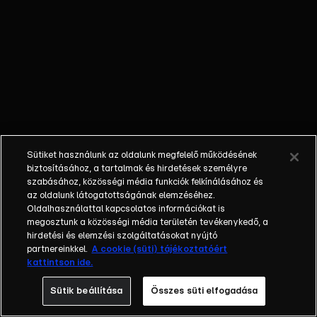
életének
mindennapjait.
Megtudhatjuk,
hogy Győzi
milyen apa és
milyen férj,
továbbá fény
derül arra is,
hogy valóban
Sütiket használunk az oldalunk megfelelő működésének
igaz-e, miszerint
biztosításához, a tartalmak és hirdetések személyre
nem tud olvasni
szabásához, közösségi média funkciók felkínálásához és
az oldalunk látogatottságának elemzéséhez.
és számolni?
Oldalhasználattal kapcsolatos információkat is
Azt is láthatjuk,
megosztunk a közösségi média területén tevékenykedő, a
hogy reggelente
hirdetési és elemzési szolgáltatásokat nyújtó
hogyan várja a
partnereinkkel.
A cookie (süti) tájékoztatóért
kattintson ide.
kukás autót és
milyen
Sütik beállítása
Összes süti elfogadása
eszközöket vet