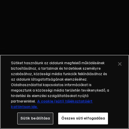
életének
mindennapjait.
Megtudhatjuk,
hogy Győzi
milyen apa és
milyen férj,
továbbá fény
derül arra is,
hogy valóban
Sütiket használunk az oldalunk megfelelő működésének
igaz-e, miszerint
biztosításához, a tartalmak és hirdetések személyre
nem tud olvasni
szabásához, közösségi média funkciók felkínálásához és
az oldalunk látogatottságának elemzéséhez.
és számolni?
Oldalhasználattal kapcsolatos információkat is
Azt is láthatjuk,
megosztunk a közösségi média területén tevékenykedő, a
hogy reggelente
hirdetési és elemzési szolgáltatásokat nyújtó
hogyan várja a
partnereinkkel.
A cookie (süti) tájékoztatóért
kattintson ide.
kukás autót és
milyen
Sütik beállítása
Összes süti elfogadása
eszközöket vet