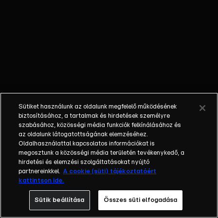
életének
mindennapjait.
Megtudhatjuk,
hogy Győzi
milyen apa és
milyen férj,
továbbá fény
derül arra is,
hogy valóban
Sütiket használunk az oldalunk megfelelő működésének
igaz-e, miszerint
biztosításához, a tartalmak és hirdetések személyre
nem tud olvasni
szabásához, közösségi média funkciók felkínálásához és
az oldalunk látogatottságának elemzéséhez.
és számolni?
Oldalhasználattal kapcsolatos információkat is
Azt is láthatjuk,
megosztunk a közösségi média területén tevékenykedő, a
hogy reggelente
hirdetési és elemzési szolgáltatásokat nyújtó
hogyan várja a
partnereinkkel.
A cookie (süti) tájékoztatóért
kattintson ide.
kukás autót és
milyen
Sütik beállítása
Összes süti elfogadása
eszközöket vet