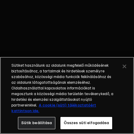
életének
mindennapjait.
Megtudhatjuk,
hogy Győzi
milyen apa és
milyen férj,
továbbá fény
derül arra is,
hogy valóban
Sütiket használunk az oldalunk megfelelő működésének
igaz-e, miszerint
biztosításához, a tartalmak és hirdetések személyre
nem tud olvasni
szabásához, közösségi média funkciók felkínálásához és
az oldalunk látogatottságának elemzéséhez.
és számolni?
Oldalhasználattal kapcsolatos információkat is
Azt is láthatjuk,
megosztunk a közösségi média területén tevékenykedő, a
hogy reggelente
hirdetési és elemzési szolgáltatásokat nyújtó
hogyan várja a
partnereinkkel.
A cookie (süti) tájékoztatóért
kattintson ide.
kukás autót és
milyen
Sütik beállítása
Összes süti elfogadása
eszközöket vet