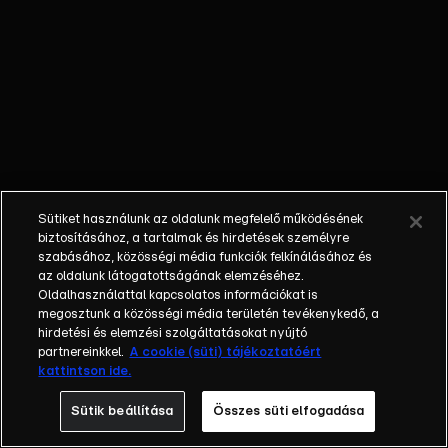
megvakulnak
és a Földön
aszályt okoz.
Az Öreg
Bölcs elküldi
a Természet
Urait, hogy
megállítsák
Magort,
Sütiket használunk az oldalunk megfelelő működésének
azonban egy
biztosításához, a tartalmak és hirdetések személyre
csatában a
szabásához, közösségi média funkciók felkínálásához és
Lég Úrnője is
az oldalunk látogatottságának elemzéséhez.
Oldalhasználattal kapcsolatos információkat is
ennek az
megosztunk a közösségi média területén tevékenykedő, a
átoknak az
hirdetési és elemzési szolgáltatásokat nyújtó
áldozata
partnereinkkel.
A cookie (süti) tájékoztatóért
lesz. Az
kattintson ide.
Uraknak meg
Sütik beállítása
Összes süti elfogadása
kell találniuk
a gömböt,