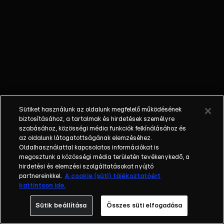
történt.
Azonban,
amikor
eljutnak a
faluba, nem
találnak
senkit, és
Kőzúzó
elmeséli
Sütiket használunk az oldalunk megfelelő működésének
nekik, hogy
biztosításához, a tartalmak és hirdetések személyre
a falu az
szabásához, közösségi média funkciók felkínálásához és
aszály miatt
az oldalunk látogatottságának elemzéséhez.
Oldalhasználattal kapcsolatos információkat is
már régen
megosztunk a közösségi média területén tevékenykedő, a
kihalt. A
hirdetési és elemzési szolgáltatásokat nyújtó
Természet
partnereinkkel.
A cookie (süti) tájékoztatóért
Urai
kattintson ide.
hamarosan
Sütik beállítása
Összes süti elfogadása
rájönnek,
hogy ez egy