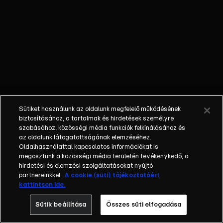
műsorvezetője koordinálja a feladatokban a hírességeket, 
játékosok dolgát.A hírességek komoly, mégis szórakoztató 
ami vízben, levegőben és az erőd falai között zajlik maj
hivatalos
oldalai:https://rtl.hu/fortboyardazerodhttps://www.fac
Sütiket használunk az oldalunk megfelelő működésének
biztosításához, a tartalmak és hirdetések személyre
szabásához, közösségi média funkciók felkínálásához és
az oldalunk látogatottságának elemzéséhez.
Oldalhasználattal kapcsolatos információkat is
megosztunk a közösségi média területén tevékenykedő, a
hirdetési és elemzési szolgáltatásokat nyújtó
partnereinkkel.
A cookie (süti) tájékoztatóért
kattintson ide.
Sütik beállítása
Összes süti elfogadása