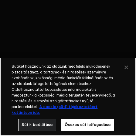
dolgozik.
TANTUSZ - ma
már senki nem
használ
telefonfülkét,
de mégis
léteznek.
Sütiket használunk az oldalunk megfelelő működésének
biztosításához, a tartalmak és hirdetések személyre
szabásához, közösségi média funkciók felkínálásához és
az oldalunk látogatottságának elemzéséhez.
Oldalhasználattal kapcsolatos információkat is
megosztunk a közösségi média területén tevékenykedő, a
hirdetési és elemzési szolgáltatásokat nyújtó
partnereinkkel.
A cookie (süti) tájékoztatóért
kattintson ide.
Sütik beállítása
Összes süti elfogadása