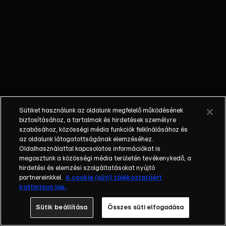
mesterséges
intelligencia? |
Bárokban és
rapkoncerteken
is fellép Füzy
Gábor
bárzongorista.
Sütiket használunk az oldalunk megfelelő működésének
biztosításához, a tartalmak és hirdetések személyre
szabásához, közösségi média funkciók felkínálásához és
az oldalunk látogatottságának elemzéséhez.
Oldalhasználattal kapcsolatos információkat is
megosztunk a közösségi média területén tevékenykedő, a
hirdetési és elemzési szolgáltatásokat nyújtó
partnereinkkel.
A cookie (süti) tájékoztatóért
kattintson ide.
Sütik beállítása
Összes süti elfogadása