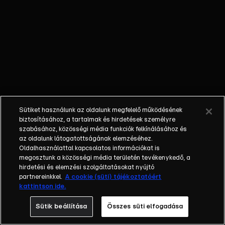
INGATLANVADÁSZAT
– Cookyék, Zdroba
Patrikék és Balogh
Levente is lakást keres
az Ingatlanvadászok
segítségével.
Sütiket használunk az oldalunk megfelelő működésének
biztosításához, a tartalmak és hirdetések személyre
szabásához, közösségi média funkciók felkínálásához és
az oldalunk látogatottságának elemzéséhez.
Oldalhasználattal kapcsolatos információkat is
megosztunk a közösségi média területén tevékenykedő, a
hirdetési és elemzési szolgáltatásokat nyújtó
partnereinkkel.
A cookie (süti) tájékoztatóért
kattintson ide.
Sütik beállítása
Összes süti elfogadása