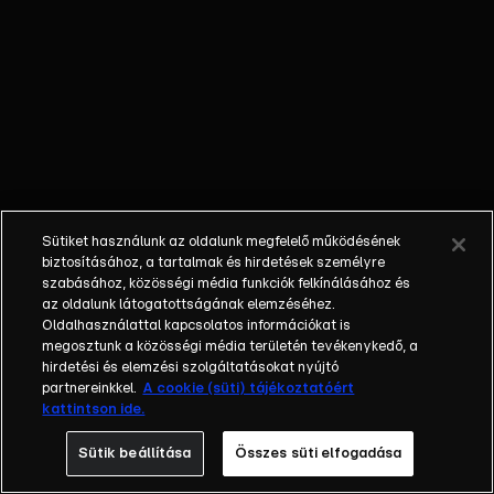
Galambos
Lajos
megválik
fényűző
életétől.
Sütiket használunk az oldalunk megfelelő működésének
biztosításához, a tartalmak és hirdetések személyre
szabásához, közösségi média funkciók felkínálásához és
az oldalunk látogatottságának elemzéséhez.
Oldalhasználattal kapcsolatos információkat is
megosztunk a közösségi média területén tevékenykedő, a
hirdetési és elemzési szolgáltatásokat nyújtó
partnereinkkel.
A cookie (süti) tájékoztatóért
kattintson ide.
Sütik beállítása
Összes süti elfogadása