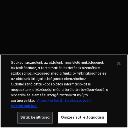
| Dúl a
klímaháború.
Nem
mindegy,
kinél van a
távirányító.
Sütiket használunk az oldalunk megfelelő működésének
biztosításához, a tartalmak és hirdetések személyre
szabásához, közösségi média funkciók felkínálásához és
az oldalunk látogatottságának elemzéséhez.
Oldalhasználattal kapcsolatos információkat is
megosztunk a közösségi média területén tevékenykedő, a
hirdetési és elemzési szolgáltatásokat nyújtó
partnereinkkel.
A cookie (süti) tájékoztatóért
kattintson ide.
Sütik beállítása
Összes süti elfogadása