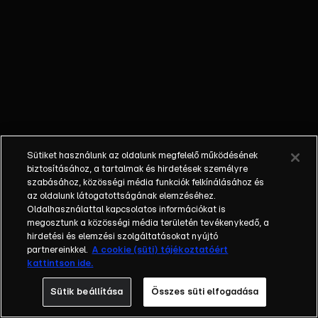
hőkupola, de
Kordáék bírják
a hőséget.
Sütiket használunk az oldalunk megfelelő működésének
biztosításához, a tartalmak és hirdetések személyre
szabásához, közösségi média funkciók felkínálásához és
az oldalunk látogatottságának elemzéséhez.
Oldalhasználattal kapcsolatos információkat is
megosztunk a közösségi média területén tevékenykedő, a
hirdetési és elemzési szolgáltatásokat nyújtó
partnereinkkel.
A cookie (süti) tájékoztatóért
kattintson ide.
Sütik beállítása
Összes süti elfogadása