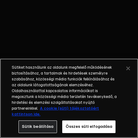
Ági és
Pumped
Gabo az
Exek
Csatájában.
Sütiket használunk az oldalunk megfelelő működésének
biztosításához, a tartalmak és hirdetések személyre
szabásához, közösségi média funkciók felkínálásához és
az oldalunk látogatottságának elemzéséhez.
Oldalhasználattal kapcsolatos információkat is
megosztunk a közösségi média területén tevékenykedő, a
hirdetési és elemzési szolgáltatásokat nyújtó
partnereinkkel.
A cookie (süti) tájékoztatóért
kattintson ide.
Sütik beállítása
Összes süti elfogadása