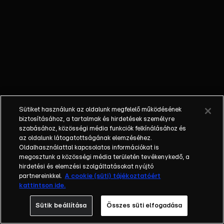
milliárdos
drogfogás
hétezer
banánosdoboz
között.
NÉGYLÁBÚ
RENDŐRÖK –
Hogyan képzik
a
Sütiket használunk az oldalunk megfelelő működésének
keresőkutyákat,
biztosításához, a tartalmak és hirdetések személyre
akik elfognak,
szabásához, közösségi média funkciók felkínálásához és
kiszagolnak, de
az oldalunk látogatottságának elemzéséhez.
Oldalhasználattal kapcsolatos információkat is
akár mentenek
megosztunk a közösségi média területén tevékenykedő, a
is.
hirdetési és elemzési szolgáltatásokat nyújtó
partnereinkkel.
A cookie (süti) tájékoztatóért
kattintson ide.
Sütik beállítása
Összes süti elfogadása