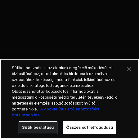
Kóbor
Léna
édesapja
és az
Omega
legendás
dalát adja
elő.
Aradon is
Sütiket használunk az oldalunk megfelelő működésének
megjelent
biztosításához, a tartalmak és hirdetések személyre
a Hanta
szabásához, közösségi média funkciók felkínálásához és
vírus.
az oldalunk látogatottságának elemzéséhez.
Oldalhasználattal kapcsolatos információkat is
megosztunk a közösségi média területén tevékenykedő, a
hirdetési és elemzési szolgáltatásokat nyújtó
partnereinkkel.
A cookie (süti) tájékoztatóért
kattintson ide.
Sütik beállítása
Összes süti elfogadása