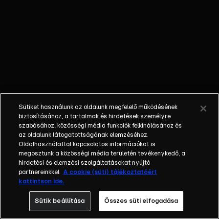
Fenyő Miklós a
Hungáriával? |
Magyarországra
is elérnek a
Jeffrey
Epstein-ügy
szálai?
Sütiket használunk az oldalunk megfelelő működésének
biztosításához, a tartalmak és hirdetések személyre
szabásához, közösségi média funkciók felkínálásához és
az oldalunk látogatottságának elemzéséhez.
Oldalhasználattal kapcsolatos információkat is
megosztunk a közösségi média területén tevékenykedő, a
hirdetési és elemzési szolgáltatásokat nyújtó
partnereinkkel.
A cookie (süti) tájékoztatóért
kattintson ide.
Sütik beállítása
Összes süti elfogadása